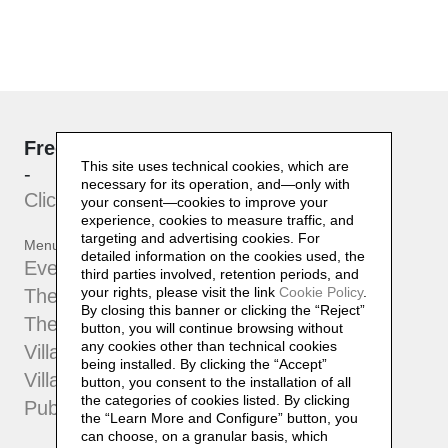
Free entrance
This site uses technical cookies, which are
-
necessary for its operation, and—only with
Click here
to subscribe to our
newsletter
your consent—cookies to improve your
experience, cookies to measure traffic, and
targeting and advertising cookies. For
Menu
detailed information on the cookies used, the
Events
third parties involved, retention periods, and
your rights, please visit the link
Cookie Policy
.
The Collection
By closing this banner or clicking the “Reject”
The Foundation
button, you will continue browsing without
any cookies other than technical cookies
Villa Pia Museum
being installed. By clicking the “Accept”
Villa Pia 2
button, you consent to the installation of all
the categories of cookies listed. By clicking
Publications
the “Learn More and Configure” button, you
can choose, on a granular basis, which