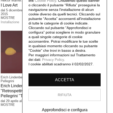
Hektor Mamet
link
Cookie Policy
.
Chiudendo questo banner
I Love Art
o cliccando il pulsante “Rifiuta” proseguirai la
navigazione senza l'installazione di alcun
dal 5 dicembre 2014 all'8 febbraio
2015
cookie diverso da quelli tecnici. Cliccando sul
MOSTRE
pulsante “Accetta”
acconsenti all'installazione
Installazione
di tutte le categorie di cookie indicate.
Cliccando sul pulsante “Approfondisci e
configura” potrai scegliere in modo granulare
Massimo Vitali, Erich Lindenberg
a quali singole categorie di cookie
Into the White
acconsentire. Potrai modificare le tue scelte
dall'11 maggio al 5 ottobre 2014
in qualsiasi momento cliccando su pulsante
MOSTRE
"Cookie" che trovi in basso a destra.
Per maggiori informazioni sul Trattamento
dei dati:
Privacy Policy
.
I cookie abilitati scadranno il 02/02/2027.
Erich Lindenberg, Roberto
ACCETTA
Pellegrini
Erich Lindenberg
"Retrospettiva". Roberto
RIFIUTA
Pellegrini "Tracce"
dal 29 aprile al 9 settembre 2012
MOSTRE
Approfondisci e configura