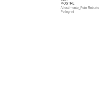
MOSTRE
Allestimento_Foto Roberto
Pellegrini
Ingresso gratuito
-
Clicca qui
per iscriverti alla
newsletter