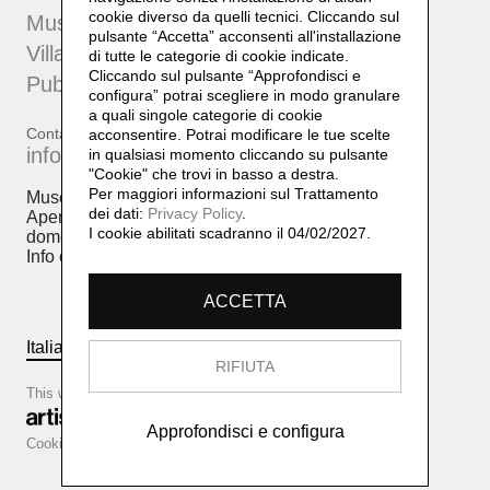
cookie diverso da quelli tecnici. Cliccando sul
Museo Villa Pia
pulsante “Accetta”
acconsenti all'installazione
Villa Pia 2
di tutte le categorie di cookie indicate.
Cliccando sul pulsante “Approfondisci e
Pubblicazioni
configura” potrai scegliere in modo granulare
a quali singole categorie di cookie
Contatti
acconsentire. Potrai modificare le tue scelte
info@fondazionelindenberg.org
in qualsiasi momento cliccando su pulsante
"Cookie" che trovi in basso a destra.
Per maggiori informazioni sul Trattamento
Museo Villa Pia, via Cantonale 24, 6948 Porza.
dei dati:
Privacy Policy
.
Apertura al pubblico: venerdì 10-17 sabato 10-17
I cookie abilitati scadranno il 04/02/2027.
domenica 10-17
Info e prenotazioni +41(0)919401864
ACCETTA
Italiano
English
RIFIUTA
This website is based on
Approfondisci e configura
Cookie configurator
Cookie policy
Privacy policy