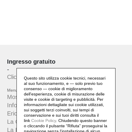
Ingresso gratuito
-
Clicca qui
per iscriverti alla
newsletter
Questo sito utilizza cookie tecnici, necessari
al suo funzionamento, e — solo previo tuo
consenso — cookie di miglioramento
Menu
dell'esperienza, cookie di misurazione delle
Mostre ed Eventi
visite e cookie di targeting e pubblicità. Per
Info
informazioni dettagliate sui cookie utilizzati,
sui soggetti terzi coinvolti, sui tempi di
Erich Lindenberg
conservazione e sui tuoi diritti consulta il
link
Cookie Policy
.
Chiudendo questo banner
La Collezione
o cliccando il pulsante “Rifiuta” proseguirai la
La Fondazione
navigazione senza l'installazione di alcun