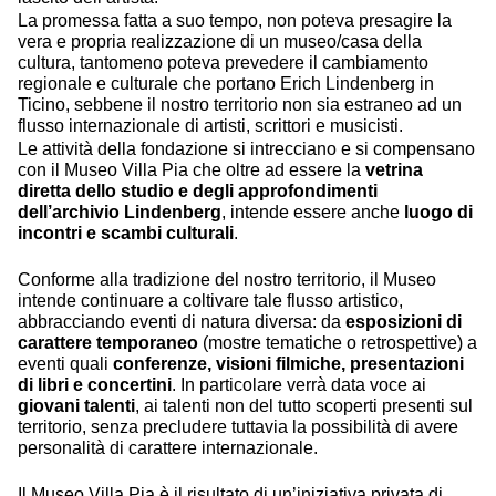
La promessa fatta a suo tempo, non poteva presagire la
vera e propria realizzazione di un museo/casa della
cultura, tantomeno poteva prevedere il cambiamento
regionale e culturale che portano Erich Lindenberg in
Ticino, sebbene il nostro territorio non sia estraneo ad un
flusso internazionale di artisti, scrittori e musicisti.
Le attività della fondazione si intrecciano e si compensano
con il Museo Villa Pia che oltre ad essere la
vetrina
diretta dello studio e degli approfondimenti
dell’archivio Lindenberg
, intende essere anche
luogo di
incontri e scambi culturali
.
Conforme alla tradizione del nostro territorio, il Museo
intende continuare a coltivare tale flusso artistico,
abbracciando eventi di natura diversa: da
esposizioni di
carattere temporaneo
(mostre tematiche o retrospettive) a
eventi quali
conferenze, visioni filmiche, presentazioni
di libri e concertini
. In particolare verrà data voce ai
giovani talenti
, ai talenti non del tutto scoperti presenti sul
territorio, senza precludere tuttavia la possibilità di avere
personalità di carattere internazionale.
Il Museo Villa Pia è il risultato di un’iniziativa privata di