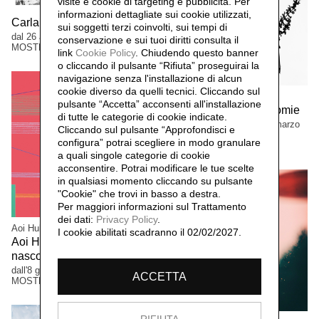
visite e cookie di targeting e pubblicità. Per
informazioni dettagliate sui cookie utilizzati,
Carla Ferriroli. Sedimenti
sui soggetti terzi coinvolti, sui tempi di
dal 26 aprile al 13 settembre 2026
conservazione e sui tuoi diritti consulta il
MOSTRE
link
Cookie Policy
.
Chiudendo questo banner
o cliccando il pulsante “Rifiuta” proseguirai la
navigazione senza l'installazione di alcun
cookie diverso da quelli tecnici. Cliccando sul
Manuela Bieri
pulsante “Accetta”
acconsenti all'installazione
Manuela Bieri. Tassonomie
di tutte le categorie di cookie indicate.
dal 9 novembre 2025 al 22 marzo
Cliccando sul pulsante “Approfondisci e
2026
configura” potrai scegliere in modo granulare
MOSTRE
a quali singole categorie di cookie
acconsentire. Potrai modificare le tue scelte
in qualsiasi momento cliccando su pulsante
"Cookie" che trovi in basso a destra.
Per maggiori informazioni sul Trattamento
dei dati:
Privacy Policy
.
Aoi Huber Kono
I cookie abilitati scadranno il 02/02/2027.
Aoi Huber Kono. Il sensore
nascosto
dall'8 giugno al 12 ottobre 2025
ACCETTA
MOSTRE