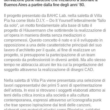
Buenos Aires a partire dalla fine degli anni ‘80.
Il progetto presentato da BAHC Lab. nella saletta di Villa
Pia ha come titolo D.I.Y. – Do It Yourself letteralmente “fallo
da solo”, un motto fondamentale alla base di tutto il
progetto di Häusermann che sottintende la realizzazione di
un’opera in maniera diretta senza mediazioni o
compromessi. Questo concetto è nato e si è sviluppato in
opposizione a una delle caratteristiche principali del suo
lavoro d’architetto per il quale, al fine di realizzare un
progetto, si presuppone la partecipazione di un team
composto da professionisti in diversi ambiti. Ma allo stesso
tempo ne abbraccia alcuni iter tra cui la progettazione del
soggetto attraverso la realizzazione di disegni CAD.
Nella saletta di Villa Pia viene presentata una selezione di
lavori rappresentativi dei primi 5 anni di sperimentazione
dell’artista. In essi si ritrovano i soggetti elaborati attorno ai
temi della critica ironica alla società e alla cultura
contemporanea, espressi attraverso un’iconografia punk
che trae spesso ispirazione dai testi delle canzoni,
elaborati con materiali plastici come Plexiglas, soldatini,