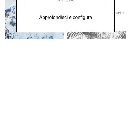
RIFIUTA
Luciano Rigolini
Fotografica
dal 24 novembre 2024 al 27 aprile
2025
Approfondisci e configura
MOSTRE
Francine Mury
Possibili vedute
dal 26 maggio al 22 settembre
2024
MOSTRE
Andrea Gabutti
Opere 2012 - 2022
dall'11 novembre 2022 al 23 aprile
2023
MOSTRE