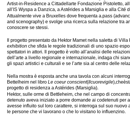
Artist-in-Residence a Cittadellarte Fondazione Pistoletto, all
all’IS Wyspa a Danzica, a Astérides a Marsiglia e alla Cité d
Attualmente vive a Bruxelles dove frequenta a.pass (advan
and scenography) e svolge una ricerca sulla relazione tra arte
conoscere se stessi.
Il progetto presentato da Hektor Mamet nella saletta di Villa
exhibition
che sfida le regole tradizionali di uno spazio espo
spettatori in attori. Il progetto è volto all’analisi delle relaz
dell’arte a livello regionale e internazionale, indaga chi si
gli spazi artistici e culturali e se l’arte sia al centro delle rela
Nella mostra è esposta anche una tavola con alcuni interrog
Bettelheim nel libro
Le coeur conscient
(
Ilcuorevigile
),cheèst
progetto di residenza a Astérides (Marsiglia).
Hektor, sulle orme di Bettleheim, che nel campo di concentra
detenuto aveva iniziato a porre domande ai codetenuti per 
avesse influito sul loro carattere, si interroga sul suo nuov
le persone che vi lavorano o che lo visitano lo influenzino.