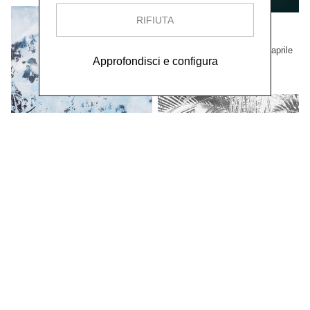
RIFIUTA
Luciano Rigolini
Fotografica
dal 24 novembre 2024 al 27 aprile
2025
Approfondisci e configura
MOSTRE
Francine Mury
Possibili vedute
dal 26 maggio al 22 settembre
2024
MOSTRE
Andrea Gabutti
Opere 2012 - 2022
dall'11 novembre 2022 al 23 aprile
2023
MOSTRE