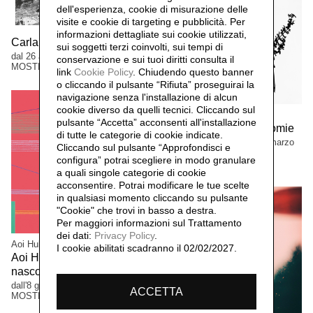
dell'esperienza, cookie di misurazione delle
visite e cookie di targeting e pubblicità. Per
informazioni dettagliate sui cookie utilizzati,
Carla Ferriroli. Sedimenti
sui soggetti terzi coinvolti, sui tempi di
dal 26 aprile al 13 settembre 2026
conservazione e sui tuoi diritti consulta il
MOSTRE
link
Cookie Policy
.
Chiudendo questo banner
o cliccando il pulsante “Rifiuta” proseguirai la
navigazione senza l'installazione di alcun
cookie diverso da quelli tecnici. Cliccando sul
Manuela Bieri
pulsante “Accetta”
acconsenti all'installazione
Manuela Bieri. Tassonomie
di tutte le categorie di cookie indicate.
dal 9 novembre 2025 al 22 marzo
Cliccando sul pulsante “Approfondisci e
2026
configura” potrai scegliere in modo granulare
MOSTRE
a quali singole categorie di cookie
acconsentire. Potrai modificare le tue scelte
in qualsiasi momento cliccando su pulsante
"Cookie" che trovi in basso a destra.
Per maggiori informazioni sul Trattamento
dei dati:
Privacy Policy
.
Aoi Huber Kono
I cookie abilitati scadranno il 02/02/2027.
Aoi Huber Kono. Il sensore
nascosto
dall'8 giugno al 12 ottobre 2025
ACCETTA
MOSTRE